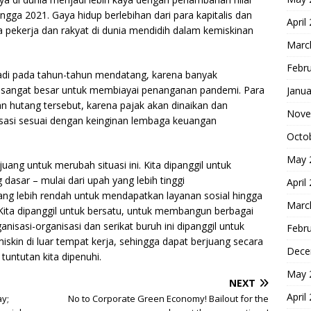
ingga 2021. Gaya hidup berlebihan dari para kapitalis dan
April
ra pekerja dan rakyat di dunia mendidih dalam kemiskinan
Marc
Febr
di pada tahun-tahun mendatang, karena banyak
 sangat besar untuk membiayai penanganan pandemi. Para
Janua
hutang tersebut, karena pajak akan dinaikan dan
Nove
atisasi sesuai dengan keinginan lembaga keuangan
Octo
May 
ang untuk merubah situasi ini. Kita dipanggil untuk
asar – mulai dari upah yang lebih tinggi
April
yang lebih rendah untuk mendapatkan layanan sosial hingga
Marc
ita dipanggil untuk bersatu, untuk membangun berbagai
nisasi-organisasi dan serikat buruh ini dipanggil untuk
Febr
skin di luar tempat kerja, sehingga dapat berjuang secara
Dece
 tuntutan kita dipenuhi.
May 
NEXT
April
ay;
No to Corporate Green Economy! Bailout for the