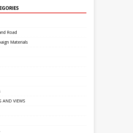
EGORIES
 and Road
aign Materials
s
 AND VIEWS
A