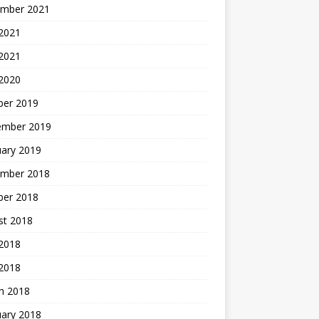
mber 2021
2021
 2021
 2020
ber 2019
ember 2019
uary 2019
mber 2018
ber 2018
st 2018
2018
 2018
h 2018
uary 2018