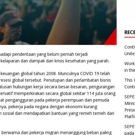
REC
Conti
Unite
ghadapi penderitaan yang belum pernah terjadi
elaparan dan dampak dari krisis kesehatan yang parah.
Worki
in th
 keuangan global tahun 2008. Munculnya COVID 19 telah
esesi global tersebut. Penutupan dan perlambatan bisnis
This 
tusan hubungan kerja secara besar-besaran, pengurangan
Conti
rvatif memperkirakan secara global sekitar 114 juta orang
SEPET
ngkat pengangguran pada pekerja perempuan dan pemuda
Mini
innya, pekerja pada negara dengan ekonomi kurang
Presi
n sosial dan mendapatkan bantuan yang remeh temeh dari
Platf
SEPE
lit berwarna dan pekerja migran menanggung beban paling
pada 