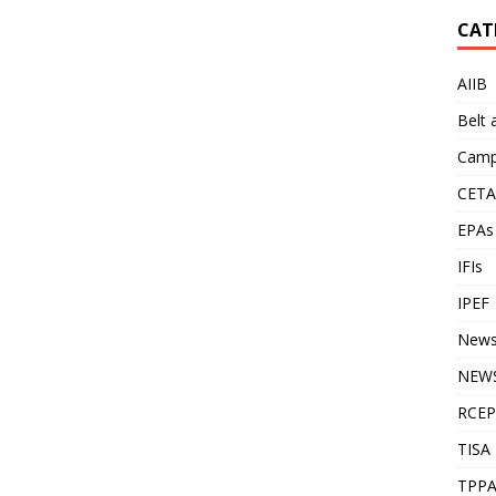
CAT
AIIB
Belt
Camp
CETA
EPAs
IFIs
IPEF
New
NEWS
RCEP
TISA
TPP