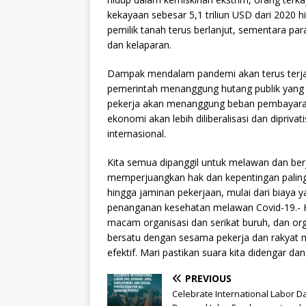
kekayaan sebesar 5,1 triliun USD dari 2020 h
pemilik tanah terus berlanjut, sementara pa
dan kelaparan.
Dampak mendalam pandemi akan terus terja
pemerintah menanggung hutang publik yang
pekerja akan menanggung beban pembayaran 
ekonomi akan lebih diliberalisasi dan dipriv
internasional.
Kita semua dipanggil untuk melawan dan berju
memperjuangkan hak dan kepentingan paling d
hingga jaminan pekerjaan, mulai dari biaya 
penanganan kesehatan melawan Covid-19.- K
macam organisasi dan serikat buruh, dan orga
bersatu dengan sesama pekerja dan rakyat mi
efektif. Mari pastikan suara kita didengar dan
PREVIOUS
Celebrate International Labor D