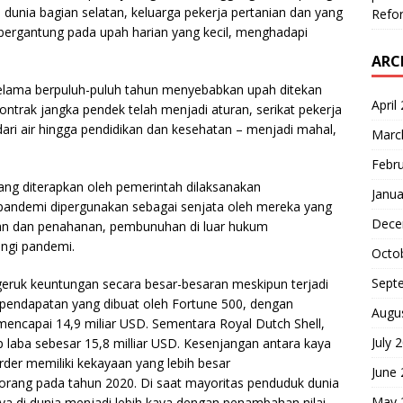
dunia bagian selatan, keluarga pekerja pertanian dan yang
Refor
 bergantung pada upah harian yang kecil, menghadapi
ARC
selama berpuluh-puluh tahun menyebabkan upah ditekan
April
ontrak jangka pendek telah menjadi aturan, serikat pekerja
 dari air hingga pendidikan dan kesehatan – menjadi mahal,
Marc
Febr
g diterapkan oleh pemerintah dilaksanakan
Janua
 pandemi dipergunakan sebagai senjata oleh mereka yang
Dece
an dan penahanan, pembunuhan di luar hukum
ngi pandemi.
Octo
Sept
eruk keuntungan secara besar-besaran meskipun terjadi
pendapatan yang dibuat oleh Fortune 500, dengan
Augu
mencapai 14,9 miliar USD. Sementara Royal Dutch Shell,
July 
laba sebesar 15,8 milliar USD. Kesenjangan antara kaya
rder memiliki kekayaan yang lebih besar
June
orang pada tahun 2020. Di saat mayoritas penduduk dunia
May 
ya di dunia menjadi lebih kaya dengan penambahan nilai