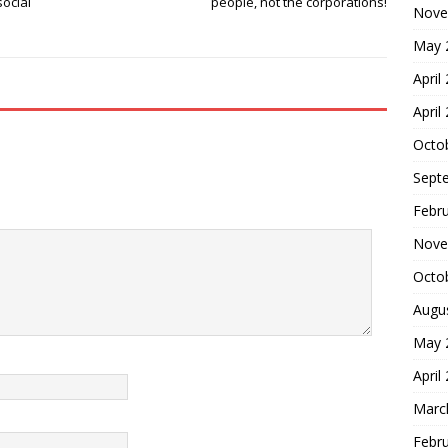
ocial
people, not the corporations!
Nove
e
May 
April
April
Octo
Sept
Febr
Nove
Octo
Augu
May 
April
Marc
Febr