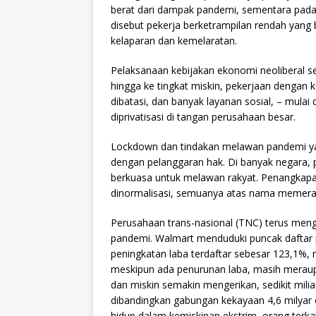
berat dari dampak pandemi, sementara pada 
disebut pekerja berketrampilan rendah yang
kelaparan dan kemelaratan.
Pelaksanaan kebijakan ekonomi neoliberal 
hingga ke tingkat miskin, pekerjaan dengan k
dibatasi, dan banyak layanan sosial, – mulai
diprivatisasi di tangan perusahaan besar.
Lockdown dan tindakan melawan pandemi yan
dengan pelanggaran hak. Di banyak negara,
berkuasa untuk melawan rakyat. Penangkap
dinormalisasi, semuanya atas nama memera
Perusahaan trans-nasional (TNC) terus meng
pandemi. Walmart menduduki puncak daftar 
peningkatan laba terdaftar sebesar 123,1%, 
meskipun ada penurunan laba, masih meraup 
dan miskin semakin mengerikan, sedikit milia
dibandingkan gabungan kekayaan 4,6 milyar 
hidup dalam kemiskinan ekstrim, orang terka