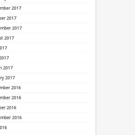
mber 2017
ber 2017
ember 2017
st 2017
2017
2017
h 2017
ry 2017
mber 2016
mber 2016
ber 2016
ember 2016
2016